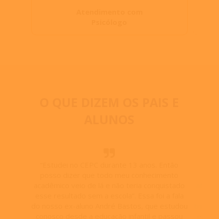
Atendimento com
N
Psicólogo
O QUE DIZEM OS PAIS E
ALUNOS
“Estudei no CEPC durante 13 anos. Então
H
posso dizer que todo meu conhecimento
Marc
acadêmico veio de lá e não teria conquistado
atípic
esse resultado sem a escola”. Essa foi a fala
hoj
do nosso ex-aluno André Bastos, que estudou
tranqui
conosco desde a educação infantil e passou
em cas