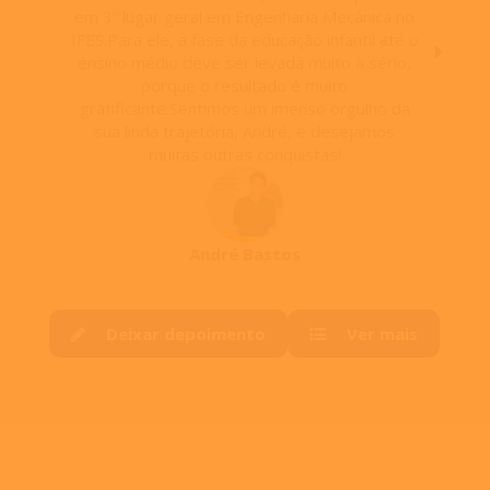
em 3º lugar geral em Engenharia Mecânica no
nos
IFES.Para ele, a fase da educação infantil até o
muda
ensino médio deve ser levada muito a sério,
pensar
porque o resultado é muito
conh
gratificante.Sentimos um imenso orgulho da
enfrent
sua linda trajetória, André, e desejamos
com 
muitas outras conquistas!
descab
filho
que eu 
sala de
já valo
André Bastos
mui
v
absolu
Deixar depoimento
Ver mais
e ded
escola 
crescim
@cepc.
cada
pes
cheg