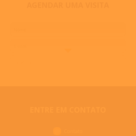
profi
AGENDAR UMA VISITA
fazer 
e 
especi
engaja
ENTRE EM CONTATO
Contato