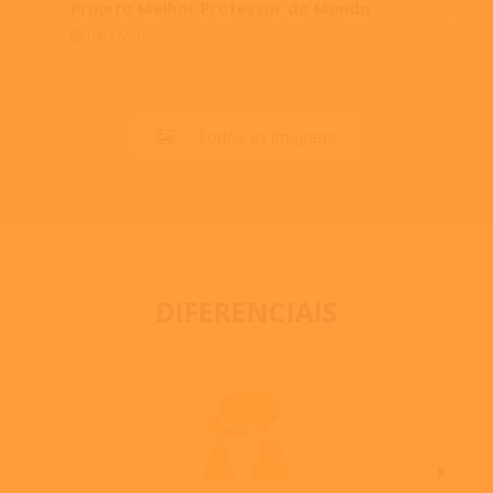
Projeto Melhor Professor do Mundo
CEPC e
Educaç
04/12/2025
01/12
Todos as imagens
DIFERENCIAIS