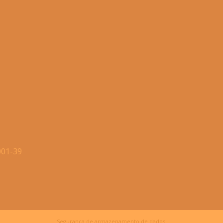
001-39
Segurança de armazenamento de dados.