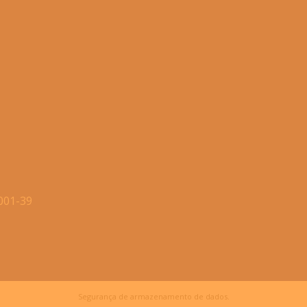
0001-39
Segurança de armazenamento de dados.