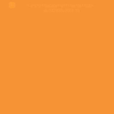
Centro Educacional Praia da Costa -
36.042.885/0001-39