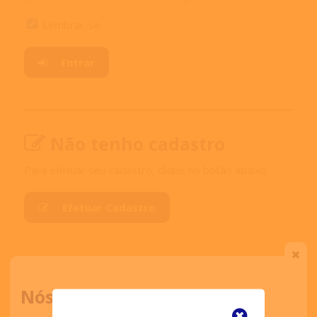
Lembrar-se
Entrar
Não tenho cadastro
Para efetuar seu cadastro, clique no botão abaixo
Efetuar Cadastro
Leia nossa
Política de privacidade.
Nós ligamos para você