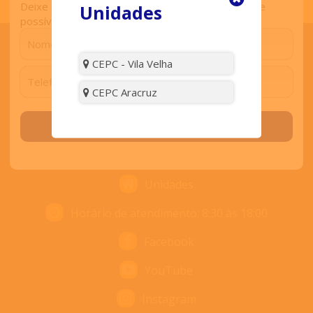
Deixe seu contato que retornaremos o mais breve
Unidades
possível.
CEPC - Vila Velha
ENTRE EM CONTATO
CEPC Aracruz
Solicitar contato
Contato
Nós ligamos para você
Unidades
Horário de atendimento: 8:30 às 18:00
Facebook
YouTube
Instagram