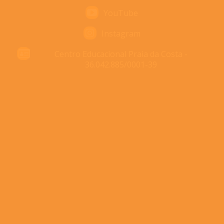
YouTube
Instagram
Centro Educacional Praia da Costa -
36.042.885/0001-39