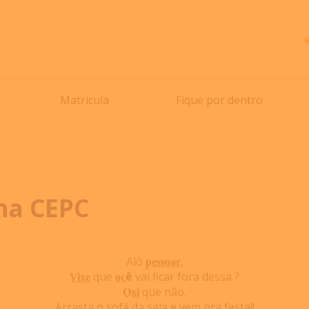
Matrícula
Fique por dentro
ina CEPC
Alô
p̠e̠s̠s̠o̠a̠r̠
,
V̠i̠x̠e̠
que
o̠c̠ê
vai ficar fora dessa ?
O̠x̠i̠
que não.
Arrasta o sofá da sala e vem pra festa!!