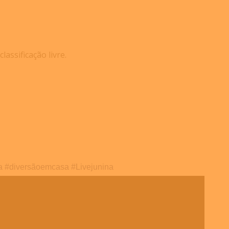
assificação livre.
a
#
diversãoemcasa
#
Livejunina