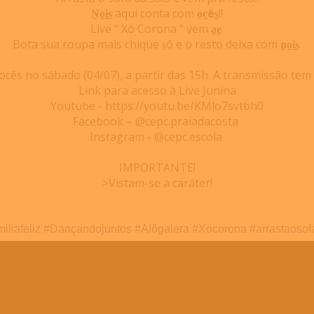
N̠o̠i̠s̠
aqui conta com
o̠c̠ês̠
!!
Live " Xô Corona " vem
a̠e̠
.
Bota sua roupa mais chique s̠ô e o resto deixa com
n̠o̠i̠s̠
.
ês no sábado (04/07), a partir das 15h. A transmissão tem cl
Link para acesso à Live Junina
Youtube - https://youtu.be/KMlo7svtbh0
Facebook – @cepc.praiadacosta
Instagram - @cepc.escola
IMPORTANTE!
>Vistam-se a caráter!
iliafeliz
#
Dançandojuntos
#
Alôgalera
#
Xocorona
#
arrastaosof