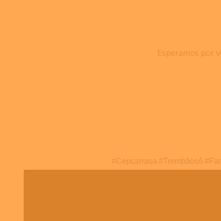
Esperamos por voc
#
Cepcarrasa
#
Trembãosô
#
Fam