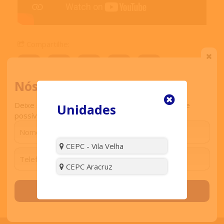
Compartilhe:
Nós ligamos para você
Deixe seu contato que retornaremos o mais breve
Unidades
possível.
Comentar
CEPC - Vila Velha
Visitas:
3875
CEPC Aracruz
Solicitar contato