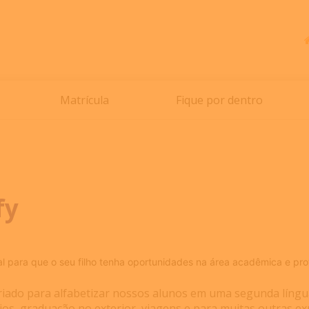
Matrícula
Fique por dentro
fy
para que o seu filho tenha oportunidades na área acadêmica e profis
riado para alfabetizar nossos alunos em uma segunda língu
os, graduação no exterior, viagens e para muitas outras ex