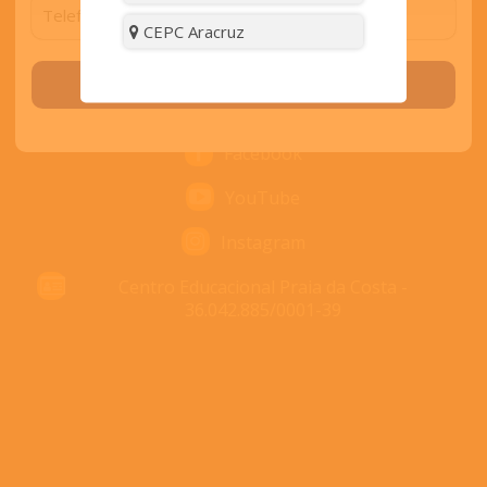
Nós ligamos para você
CEPC Aracruz
Unidades
Solicitar contato
Horário de atendimento: 8:30 às 18:00
Facebook
YouTube
Instagram
Centro Educacional Praia da Costa -
36.042.885/0001-39