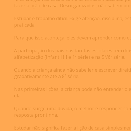
fazer a lição de casa. Desorganizados, não sabem por
Estudar é trabalho difícil. Exige atenção, disciplina, 
praticada.
Para que isso aconteça, eles devem aprender como est
A participação dos pais nas tarefas escolares tem d
alfabetização (Infantil III e 1ª série) e na 5ª/6ª série.
Quando a criança ainda não sabe ler e escrever direit
gradativamente até a 8ª série.
Nas primeiras lições, a criança pode não entender o en
ela.
Quando surge uma dúvida, o melhor é responder com 
resposta prontinha.
Estudar não significa fazer a lição de casa simplesmen