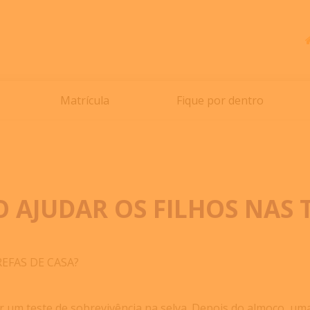
Matrícula
Fique por dentro
 AJUDAR OS FILHOS NAS 
EFAS DE CASA?
 um teste de sobrevivência na selva. Depois do almoço, uma