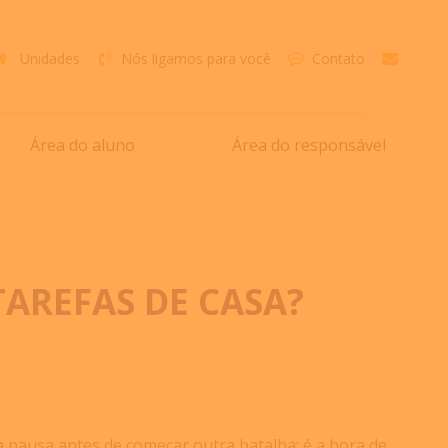
Unidades
Nós ligamos para você
Contato
Área do aluno
Área do responsável
TAREFAS DE CASA?
 pausa antes de começar outra batalha: é a hora de