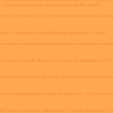
 onde começar e, salvo raras exceções, pedem ajuda".
esforço e programação. E isso precisa ser ensinado às criança
udar. É preciso criar condições que favoreçam o estudo.
ois momentos extremamente importantes e marcantes na vida 
inho, a participação dos pais é intensa. Vai decaindo até a 
unciado da questão. Aí, os pais devem lhe explicar o que deve
outra pergunta que conduza ao raciocínio - "O que você en
te. Temos é que criar e desenvolver o hábito de estudar. Est