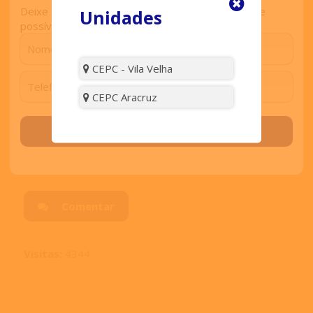
importante neste trabalho é fazer com que
Deixe seu contato que retornaremos o mais breve
Unidades
eles criem o hábito de comer frutas não só
possível.
na escola, mas também em casa.
CEPC - Vila Velha
CEPC Aracruz
Compartilhe:
Solicitar contato
Comentar
Visitas:
4344