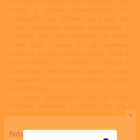
as vezes há um que fala “não gosto”, mas
insisto, e acabam experimentando um
pedacinho. Vejo também que a aula fica
mais interessante porque trabalhando o
concreto eles vêem descascar as frutas,
falam sobre a casca que não podemos
comer e as que podemos comer. Essa é
uma maneira de incentivar a criança a
comer frutas, tomar sucos naturais e o mais
importante é que elas conhecem vários
tipos de frutas.
Após explorarmos bem as frutas
fazemos atividades na folha com tinta,
colagem, recortes. Eles gostam muito.
Estou gostando e vejo que a cada dia
Nós ligamos para você
eles se interessam mais, e o mais