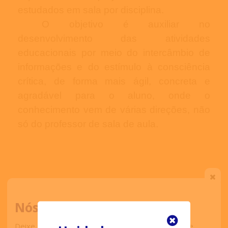
estudados em sala por disciplina.
O objetivo é auxiliar no
desenvolvimento das atividades
educacionais por meio do intercâmbio de
informações e do estímulo à consciência
crítica, de forma mais ágil, concreta e
agradável para o aluno, onde o
conhecimento vem de várias direções, não
só do professor de sala de aula.
Nós ligamos para você
Deixe seu contato que retornaremos o mais breve