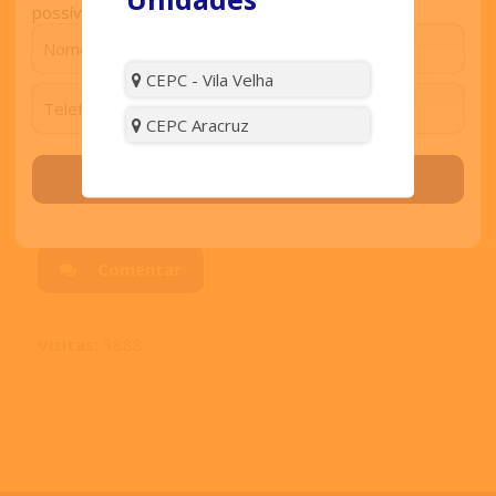
possível.
época.
CEPC - Vila Velha
Compartilhe:
CEPC Aracruz
Solicitar contato
Comentar
Visitas:
3888