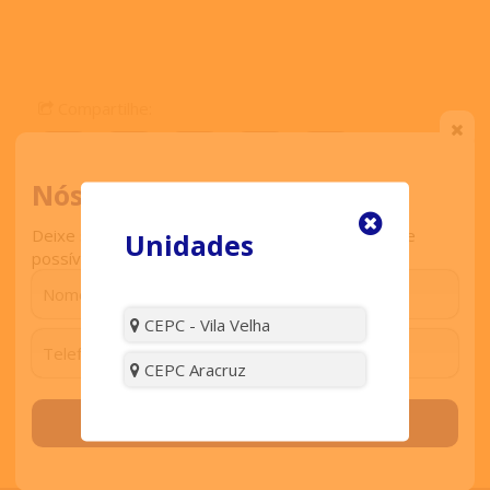
Compartilhe:
Nós ligamos para você
Deixe seu contato que retornaremos o mais breve
Unidades
possível.
Comentar
CEPC - Vila Velha
Visitas:
3914
CEPC Aracruz
Solicitar contato