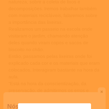
natureza, sobre a coleta de lixos e
decomposições. Iremos trabalhar também
com materiais recicláveis, falaremos sobre
a importância das lixeiras.
Realizamos um passeio na escola onde
visitaram o jardim, chamando atenção
deles quando viram copos e sacos de
biscoito no chão.
Então, passamos pelas lixeiras onde foi
explicado cada cor e os materiais que eram
colocados. Interagiram bastante na hora da
aula.
“Está na hora da conscientização, da
preservação, de admitirmos os erros e
corrigi-los. É necessário que todos nós
tomemos novas atitudes em relação ao
Nós ligamos para você