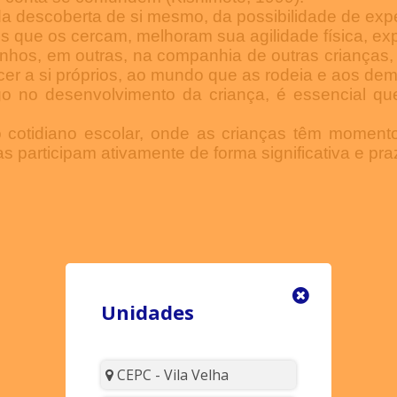
 descoberta de si mesmo, da possibilidade de exper
os que os cercam, melhoram sua agilidade física, 
inhos, em outras, na companhia de outras crianç
r a si próprios, ao mundo que as rodeia e aos dem
o no desenvolvimento da criança, é essencial que
 cotidiano escolar, onde as crianças têm momento
as participam ativamente de forma significativa e pr
Unidades
CEPC - Vila Velha