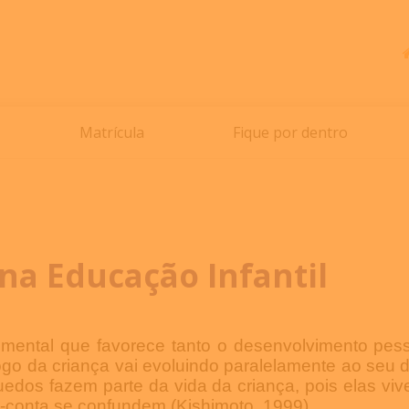
Matrícula
Fique por dentro
na Educação Infantil
ental que favorece tanto o desenvolvimento pessoa
jogo da criança vai evoluindo paralelamente ao seu 
uedos fazem parte da vida da criança, pois elas v
e-conta se confundem (Kishimoto, 1999).