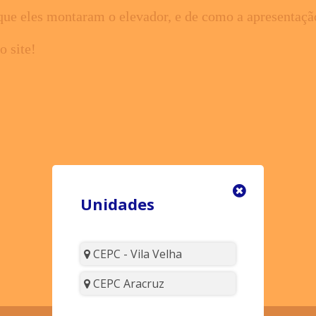
 que eles montaram o elevador, e de como a apresentaçã
o site!
Unidades
CEPC - Vila Velha
CEPC Aracruz