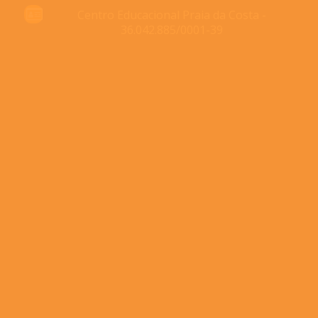
Centro Educacional Praia da Costa -
36.042.885/0001-39