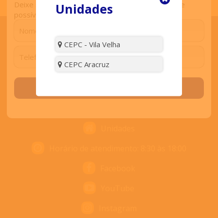
Deixe seu contato que retornaremos o mais breve
Unidades
possível.
CEPC - Vila Velha
ENTRE EM CONTATO
CEPC Aracruz
Solicitar contato
Contato
Nós ligamos para você
Unidades
Horário de atendimento: 8:30 às 18:00
Facebook
YouTube
Instagram