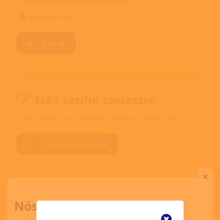
Lembrar-se
Entrar
Não tenho cadastro
Para efetuar seu cadastro, clique no botão abaixo
Efetuar Cadastro
Leia nossa
Política de privacidade.
Nós ligamos para você