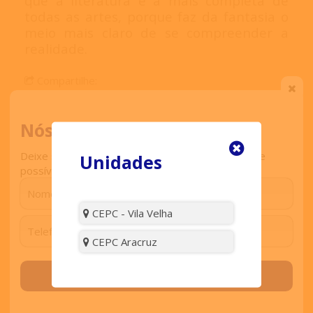
que a literatura é a mais completa de
todas as artes, porque faz da fantasia o
meio mais claro de se compreender a
realidade.
Compartilhe:
Nós ligamos para você
Deixe seu contato que retornaremos o mais breve
Unidades
possível.
Comentar
CEPC - Vila Velha
Visitas:
3853
CEPC Aracruz
Solicitar contato