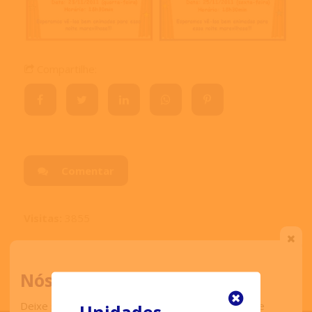
Compartilhe:
Comentar
Visitas:
3855
Nós ligamos para você
Deixe seu contato que retornaremos o mais breve
Unidades