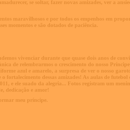
madurecer, se soltar, fazer novas amizades, ver a ansie
tos maravilhosos e por todos os empenhos em proporc
sses momentos e são dotados de paciência.
udemos vivenciar durante que quase dois anos de conv
nica de relembrarmos o crescimento do nosso Príncipe
iforme azul e amarelo, a surpresa de ver o nosso garoto 
o fortalecimento dessas amizades! As aulas de futebol e
1, e ele suado da alegria... Fotos registram um menino 
ade, dedicação e amor!
ormar meu príncipe.