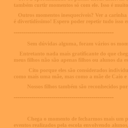
também curtir momentos só com ele. Isso é muit
Outros momentos inesquecíveis? Ver a carinha 
é divertidíssimo! Espero poder repetir tudo isso
--------------------------------------------------
Sem dúvidas alguma, foram vários os mome
Entretanto nada mais gratificante do que chega
meus filhos não são apenas filhos ou alunos da es
C
ito porque eles são considerados indivi
como mais uma mãe, mas como a mãe de Caio e 
Nossos filhos também são reconhecidos por 
--------------------------------------------------
Chega o momento de fecharmos mais um perí
eventos realizados pela escola envolvendo alunos,