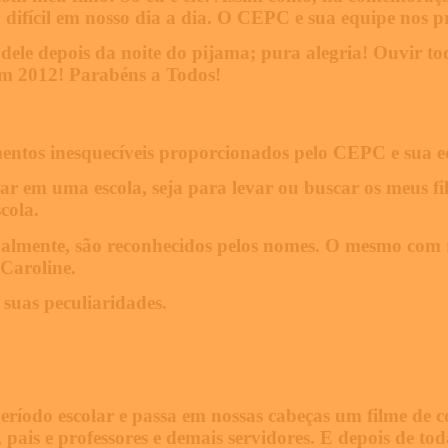
o difícil em nosso dia a dia. O CEPC e sua equipe nos
dele depois da noite do pijama; pura alegria! Ouvir t
 em 2012! Parabéns a Todos!
ntos inesquecíveis proporcionados pelo CEPC e sua eq
r em uma escola, seja para levar ou buscar os meus filh
cola.
dualmente, são reconhecidos pelos nomes. O mesmo com
Caroline.
suas peculiaridades.
odo escolar e passa em nossas cabeças um filme de com
 pais e professores e demais servidores. E depois de t