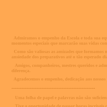
Admiramos o empenho da Escola e toda sua equ
momentos especiais que marcarão suas vidas co
Como são valiosas as amizades que formamos ne
ansiedade dos preparativos até o tão esperado di
Amigos, companheiros, mestres queridos e admi
diferença.
Agradecemos o empenho, dedicação aos nossos 
--------------------------------------------------
Uma folha de papel e palavras não são suficien
Tive a oportunidade de passar horas incríveis