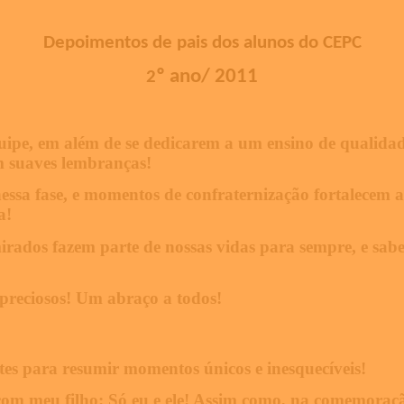
Depoimentos de pais dos alunos do CEPC
º ano/ 2011
2
ipe, em além de se dedicarem a um ensino de qualida
m suaves lembranças!
ssa fase, e momentos de confraternização fortalecem a
a!
rados fazem parte de nossas vidas para sempre, e sab
preciosos! Um abraço a todos!
tes para resumir momentos únicos e inesquecíveis!
 com meu filho: Só eu e ele! Assim como, na comemora