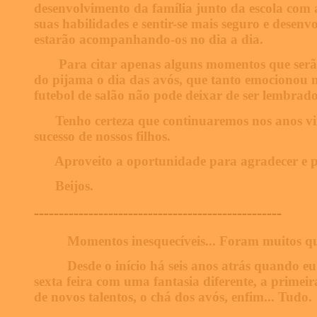
desenvolvimento da família junto da escola com 
suas habilidades e sentir-se mais seguro e desenv
estarão acompanhando-os no dia a dia.
Para citar apenas alguns momentos que serão
do pijama o dia das avós, que tanto emocionou m
futebol de salão não pode deixar de ser lembrad
Tenho certeza que continuaremos nos anos v
sucesso de nossos filhos.
Aproveito a oportunidade para agradecer e p
Beijos.
--------------------------------------------------
Momentos inesquecíveis... Foram muitos qu
Desde o início há seis anos atrás quando e
sexta feira com uma fantasia diferente, a primeir
de novos talentos, o chá dos avós, enfim... Tudo.