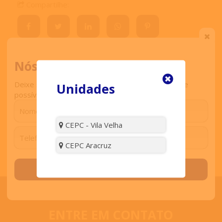
Compartilhe:
Nós ligamos para você
Comentar
Deixe seu contato que retornaremos o mais breve
Unidades
possível.
Visitas:
3874
CEPC - Vila Velha
CEPC Aracruz
Solicitar contato
ENTRE EM CONTATO