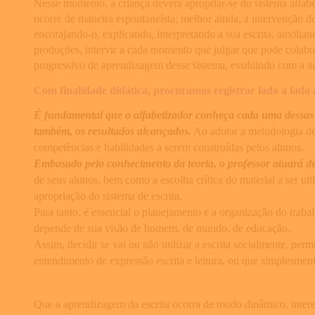
Nesse momento, a criança deverá apropriar-se do sistema alfabét
ocorre de maneira espontaneísta; melhor ainda, a intervenção d
encorajando-o, explicando, interpretando a sua escrita, auxilia
produções, intervir a cada momento que julgar que pode colabor
progressivo de aprendizagem desse sistema, evoluindo com a a
Com finalidade didática, procuramos registrar lado a lado a
É fundamental que o alfabetizador conheça cada uma dessas vi
também, os resultados alcançados.
Ao adotar a metodologia de 
competências e habilidades a serem construídas pelos alunos.
Embasado pelo conhecimento da teoria, o professor atuará d
de seus alunos, bem como a escolha crítica do material a ser ut
apropriação do sistema de escrita.
Para tanto, é essencial o planejamento e a organização do traba
depende de sua visão de homem, de mundo, de educação.
Assim, decidir se vai ou não utilizar a escrita socialmente, pe
entendimento de expressão escrita e leitura, ou que simplesme
Que a aprendizagem da escrita ocorra de modo dinâmico, interes