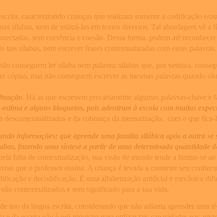
crita, caracterizando crianças que realizam somente a codificação e/ou 
mas sílabas, nem de utilizá-las em textos diversos. Tal abordagem vê a 
nectadas, sem coerência e coesão. Dessa forma, podem até reconhecer 
 tais sílabas, nem escrever frases contextualizadas com essas palavras.
ão conseguem ler sílaba nem palavra; sílabas que, por ventura, conseg
zer cópias, mas não conseguem escrever as mesmas palavras quando são
ituação
. Há as que escrevem precariamente algumas palavras-chave e fa
estima e alguns bloqueios, pois adentram à escola com muitas expec
 descontextualizados e da cobrança da memorização. com o que fica-lhe
ntando informações; que aprende uma família silábica após a outra 
ílabas, fazendo uma síntese a partir de uma determinada quantidade d
ela falta de contextualização, sua visão de mundo tende a limitar-se ao d
lavras que o professor ensina. A criança é levada a construir seu conhec
dificação e decodificação. É uma alfabetização artificial e mecânica d
não contextualizados e sem significado para a sua vida.
de uso da língua escrita, considerando que não adianta aprender uma té
 e da escrita não é pré-requisito para utilizar tais capacidades nas ativi