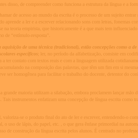
antes disso, de compreender como funciona a estrutura da língua e a for
amar de acesso ao mundo da escrita é o processo de um sujeito entrar 
 aprende a ler e a escrever relacionando sons com letras, fonemas com g
e na teoria empirista, que historicamente é a que mais tem influenciado 
 de “estímulo-resposta”.
aquisição de uma técnica (tradicional), estão concepções como a de que
scolares específicos
; ler, no período da alfabetização, consiste em codif
sa a ter contato com textos reais e com a linguagem utilizada cotidianam
 acumulando na composição das palavras, que têm um fim em si mesmas;
ve ser homogênea para facilitar o trabalho do docente, detentor do con
ue na grande maioria utilizam a silabação, embora proclamem lançar mã
 Tais instrumentos enfatizam uma concepção de língua escrita como tra
valoriza-se o produto final do ato de ler e escrever, entendendo-o co
, o uso de lápis, do papel, etc. , o que gera ênfase primordial na autom
so de construção da língua escrita pelos alunos. É centrado no profess