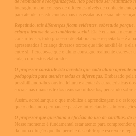
de retomadas e reorganizações, não podendo ser reutilizado n
interagirem com colegas de diferentes níveis de conhecimento,
para atender os educandos mais necessitados de sua intervençã
Repetindo, tais diferenças ficam evidentes, sobretudo porqu
criança trouxe de seu ambiente social.
Ela é ensinada mecanica
construtivista, todo processo de elaboração é respeitado e é a pa
apresentados à criança diversos textos que irão auxiliá-la, e el
entre si. Percebe-se que o aluno consegue realmente escrever um
aula, com textos elaborados.
O professor construtivista acredita que cada aluno aprende n
pedagógica para atender todas as diferenças.
Embasado pela teo
possibilitando-lhes ouvir a leitura e atentar às características
sociais nas quais os textos reais são utilizados, pensando sobre 
Assim, acreditar que o que mobiliza a aprendizagem é o esforço 
que o educando permanece passivo introjetando as informações 
O professor que questiona a eficácia do uso de cartilhas, do 
Nesse momento é fundamental estar atento para compreender que 
dá numa direção que lhe permite descobrir que escrever é regist