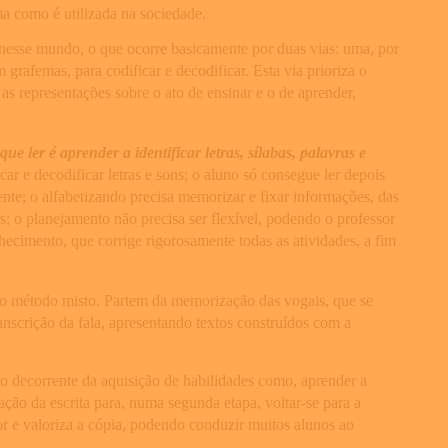
ma como é utilizada na sociedade.
nesse mundo, o que ocorre basicamente por duas vias: uma, por
rafemas, para codificar e decodificar. Esta via prioriza o
as representações sobre o ato de ensinar e o de aprender,
 ler é aprender a identificar letras, sílabas, palavras e
icar e decodificar letras e sons; o aluno só consegue ler depois
ente; o alfabetizando precisa memorizar e fixar informações, das
 o planejamento não precisa ser flexível, podendo o professor
hecimento, que corrige rigorosamente todas as atividades, a fim
o do método misto. Partem da memorização das vogais, que se
nscrição da fala, apresentando textos construídos com a
mo decorrente da aquisição de habilidades como, aprender a
ação da escrita para, numa segunda etapa, voltar-se para a
or e valoriza a cópia, podendo conduzir muitos alunos ao