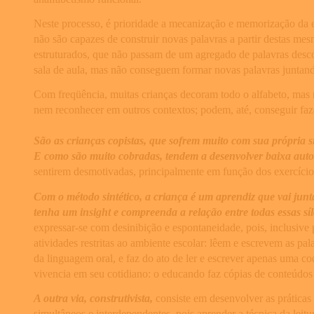
Neste processo, é prioridade a mecanização e memorização da es
não são capazes de construir novas palavras a partir destas mes
estruturados, que não passam de um agregado de palavras desco
sala de aula, mas não conseguem formar novas palavras juntando
Com freqüência, muitas crianças decoram todo o alfabeto, mas n
nem reconhecer em outros contextos; podem, até, conseguir fa
São as crianças copistas, que sofrem muito com sua própria s
E como são muito cobradas, tendem a desenvolver baixa auto-
sentirem desmotivadas, principalmente em função dos exercícios
Com o método sintético, a criança é um aprendiz que vai ju
tenha um insight e compreenda a relação entre todas essas s
expressar-se com desinibição e espontaneidade, pois, inclusive p
atividades restritas ao ambiente escolar: lêem e escrevem as pa
da linguagem oral, e faz do ato de ler e escrever apenas uma co
vivencia em seu cotidiano: o educando faz cópias de conteúdos 
A outra via, construtivista,
consiste em desenvolver as práticas 
simultâneos e interdependentes, pois aprender a técnica da leitura