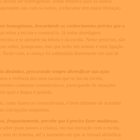
tas devem ser heterogêneas, sendo benéfico para os alunos
s aprendem uns com os outros, o educador tem maior liberação
asses homogêneas, descartando os conhecimentos prévios que a
r sobre a escrita e construí-la. Já numa abordagem
envolva e se aproprie da leitura e da escrita. Nesse processo, são
ases soltas, justapostas, mas que terão um sentido e uma ligação
. Neste caso, a criança foi estimulada diariamente em sala de
ais dinâmico, procurando sempre diversificar sua ação
nos a vivência dos usos sociais que se faz da escrita,
iferentes contextos comunicativos, participando de situações
elo qual a língua é grafada.
s, como fazem os construtivistas, é bem diferente de acreditar
om concepções empiristas.
ados, frequentemente, percebe que é preciso fazer mudanças.
saber quais passos a criança, em sua interação com a escrita,
r o som do fonema, até o momento em que se tornará alfabética.