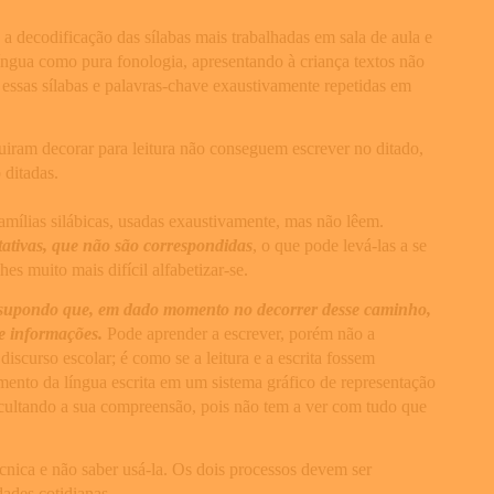
a decodificação das sílabas mais trabalhadas em sala de aula e
língua como pura fonologia, apresentando à criança textos não
essas sílabas e palavras-chave exaustivamente repetidas em
uiram decorar para leitura não conseguem escrever no ditado,
 ditadas.
mílias silábicas, usadas exaustivamente, mas não lêem.
tativas, que não são correspondidas
, o que pode levá-las a se
s muito mais difícil alfabetizar-se.
se supondo que, em dado momento no decorrer desse caminho,
e informações.
Pode aprender a escrever, porém não a
iscurso escolar; é como se a leitura e a escrita fossem
imento da língua escrita em um sistema gráfico de representação
ificultando a sua compreensão, pois não tem a ver com tudo que
cnica e não saber usá-la. Os dois processos devem ser
dades cotidianas.