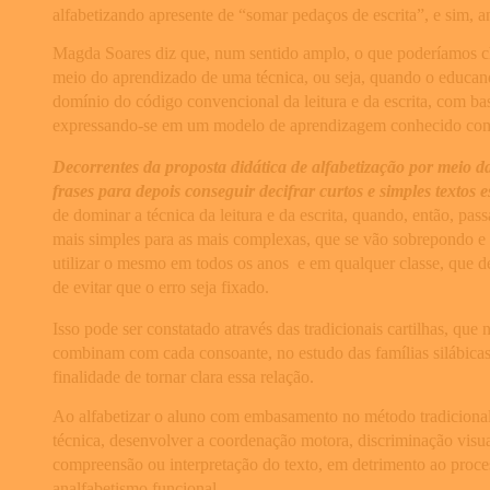
alfabetizando apresente de “somar pedaços de escrita”, e sim, 
Magda Soares diz que, num sentido amplo, o que poderíamos ch
meio do aprendizado de uma técnica, ou seja, quando o educando
domínio do código convencional da leitura e da escrita, com bas
expressando-se em um modelo de aprendizagem conhecido como
Decorrentes da proposta didática de alfabetização por meio da 
frases para depois conseguir decifrar curtos e simples textos e
de dominar a técnica da leitura e da escrita, quando, então, pas
mais simples para as mais complexas, que se vão sobrepondo e
utilizar o mesmo em todos os anos e em qualquer classe, que de
de evitar que o erro seja fixado.
Isso pode ser constatado através das tradicionais cartilhas, q
combinam com cada consoante, no estudo das famílias silábicas.
finalidade de tornar clara essa relação.
Ao alfabetizar o aluno com embasamento no método tradicional, 
técnica, desenvolver a coordenação motora, discriminação visual
compreensão ou interpretação do texto, em detrimento ao proces
analfabetismo funcional.