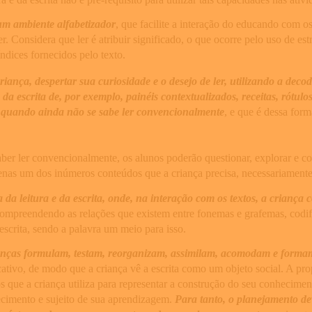
 um ambiente alfabetizador
, que facilite a interação do educando com os
er. Considera que ler é atribuir significado, o que ocorre pelo uso de est
índices fornecidos pelo texto.
iança, despertar sua curiosidade e o desejo de ler, utilizando a deco
do da escrita de, por exemplo, painéis contextualizados, receitas, rót
ler quando ainda não se sabe ler convencionalmente
, e que é dessa for
r ler convencionalmente, os alunos poderão questionar, explorar e conf
as um dos inúmeros conteúdos que a criança precisa, necessariamente,
 da leitura e da escrita, onde, na interação com os textos, a criança c
compreendendo as relações que existem entre fonemas e grafemas, codif
 escrita, sendo a palavra um meio para isso.
rianças formulam, testam, reorganizam, assimilam, acomodam e forma
ativo, de modo que a criança vê a escrita como um objeto social. A pr
ue a criança utiliza para representar a construção do seu conhecimento 
ecimento e sujeito de sua aprendizagem.
Para tanto, o planejamento de