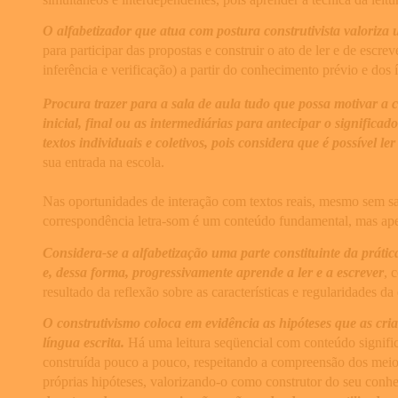
O alfabetizador que atua com postura construtivista valoriza
para participar das propostas e construir o ato de ler e de escrev
inferência e verificação) a partir do conhecimento prévio e dos 
Procura trazer para a sala de aula tudo que possa motivar a cr
inicial, final ou as intermediárias para antecipar o significa
textos individuais e coletivos, pois considera que é possível 
sua entrada na escola.
Nas oportunidades de interação com textos reais, mesmo sem sabe
correspondência letra-som é um conteúdo fundamental, mas apen
Considera-se a alfabetização uma parte constituinte da prática
e, dessa forma, progressivamente aprende a ler e a escrever
, 
resultado da reflexão sobre as características e regularidades da
O construtivismo coloca em evidência as hipóteses que as c
língua escrita.
Há uma leitura seqüencial com conteúdo signific
construída pouco a pouco, respeitando a compreensão dos meios q
próprias hipóteses, valorizando-o como construtor do seu conh