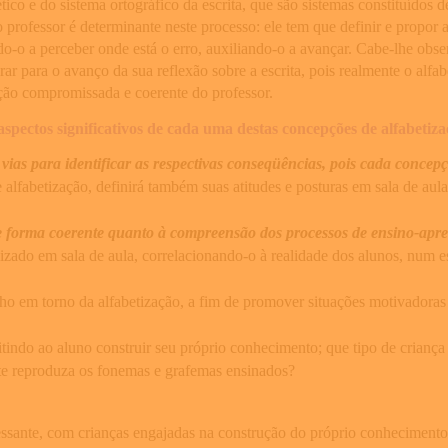
ico e do sistema ortográfico da escrita, que são sistemas constituídos d
o professor é determinante neste processo: ele tem que definir e propo
ndo-o a perceber onde está o erro, auxiliando-o a avançar. Cabe-lhe obs
ar para o avanço da sua reflexão sobre a escrita, pois realmente o alfa
ção compromissada e coerente do professor.
spectos significativos de cada uma destas concepções de alfabetiza
as para identificar as respectivas conseqüências, pois cada concepçã
alfabetização, definirá também suas atitudes e posturas em sala de aula
e forma coerente quanto à compreensão dos processos de ensino-apr
ilizado em sala de aula, correlacionando-o à realidade dos alunos, num e
lho em torno da alfabetização, a fim de promover situações motivadoras 
rmitindo ao aluno construir seu próprio conhecimento; que tipo de crianç
nte reproduza os fonemas e grafemas ensinados?
sante, com crianças engajadas na construção do próprio conhecimento, 