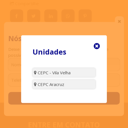
Compartilhe:
Nós ligamos para você
Comentar
Deixe seu contato que retornaremos o mais breve
Unidades
possível.
Visitas:
3883
CEPC - Vila Velha
CEPC Aracruz
Solicitar contato
ENTRE EM CONTATO