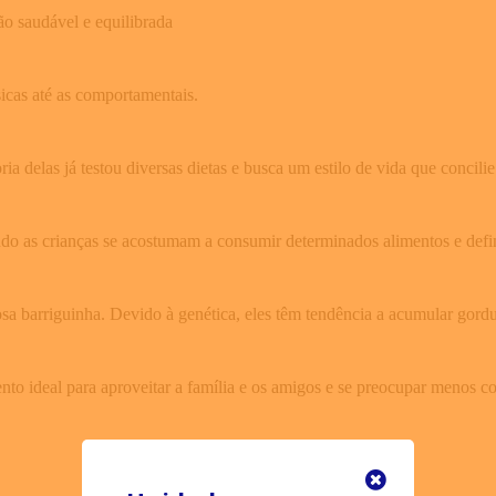
o saudável e equilibrada
icas até as comportamentais.
 delas já testou diversas dietas e busca um estilo de vida que concili
ando as crianças se acostumam a consumir determinados alimentos e defi
barriguinha. Devido à genética, eles têm tendência a acumular gordu
nto ideal para aproveitar a família e os amigos e se preocupar menos c