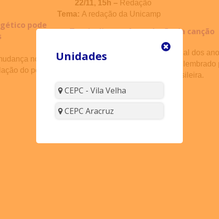
22/11, 15h –
Redação
Tema:
A redação da Unicamp
rgético pode
Tropicalismo - A revolução da canção
s
Unidades
Movimento político-cultural do final dos a
mudança no cenário
mais de um ano, mas até hoje é lembrado
lação do petróleo
provocou na música popular brasileira.
CEPC - Vila Velha
CEPC Aracruz