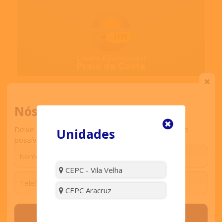
Compartilhe:
Nós ligamos para você
Deixe seu contato que retornaremos o mais breve
Unidades
possível.
Comentar
CEPC - Vila Velha
CEPC Aracruz
Visitas:
4008
Solicitar contato