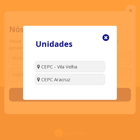
Comentar
Nós ligamos para você
Deixe seu contato que retornaremos o mais breve
Unidades
Visitas:
3889
possível.
CEPC - Vila Velha
CEPC Aracruz
Solicitar contato
ENTRE EM CONTATO
Contato