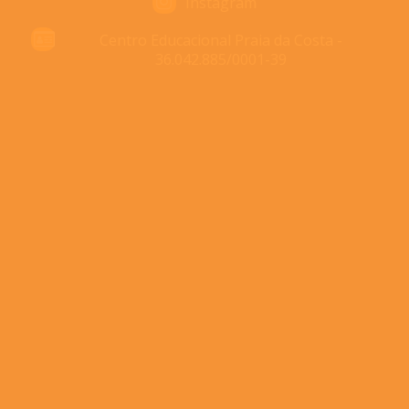
Instagram
Centro Educacional Praia da Costa -
36.042.885/0001-39