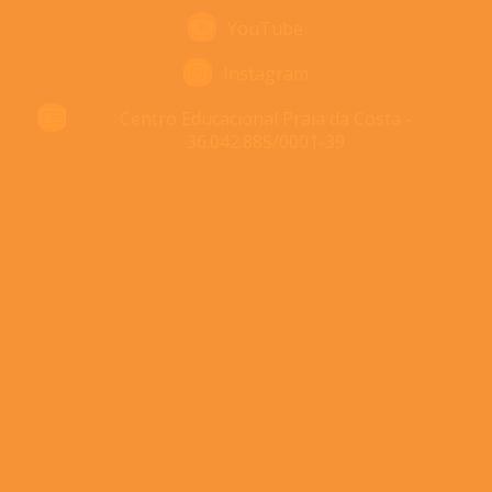
YouTube
Instagram
Centro Educacional Praia da Costa -
36.042.885/0001-39