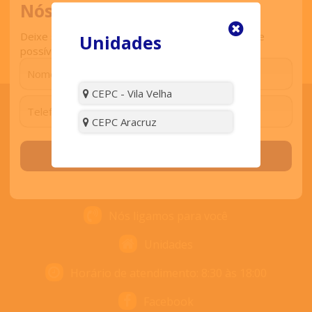
Nós ligamos para você
Deixe seu contato que retornaremos o mais breve
Unidades
possível.
CEPC - Vila Velha
CEPC Aracruz
ENTRE EM CONTATO
Solicitar contato
Contato
Nós ligamos para você
Unidades
Horário de atendimento: 8:30 às 18:00
Facebook