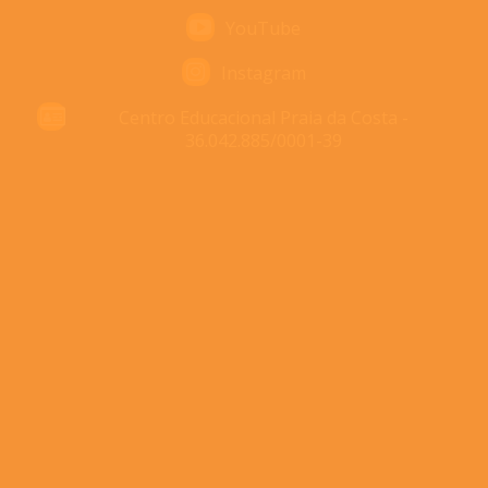
YouTube
Instagram
Centro Educacional Praia da Costa -
36.042.885/0001-39