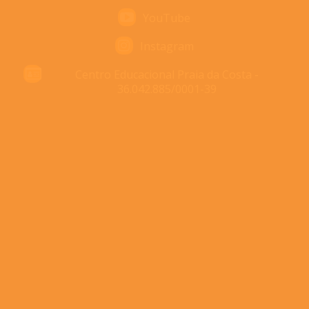
YouTube
Instagram
Centro Educacional Praia da Costa -
36.042.885/0001-39