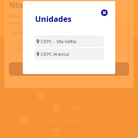
Nós ligamos para você
Deixe seu contato que retornaremos o mais breve
Unidades
possível.
CEPC - Vila Velha
CEPC Aracruz
ENTRE EM CONTATO
Solicitar contato
Contato
Nós ligamos para você
Unidades
Horário de atendimento: 8:30 às 18:00
Facebook