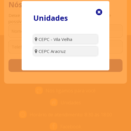
Nós ligamos para você
Deixe seu contato que retornaremos o mais breve
Unidades
possível.
CEPC - Vila Velha
CEPC Aracruz
ENTRE EM CONTATO
Solicitar contato
Contato
Nós ligamos para você
Unidades
Horário de atendimento: 8:30 às 18:00
Facebook