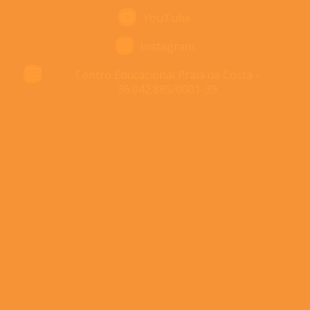
YouTube
Instagram
Centro Educacional Praia da Costa -
36.042.885/0001-39