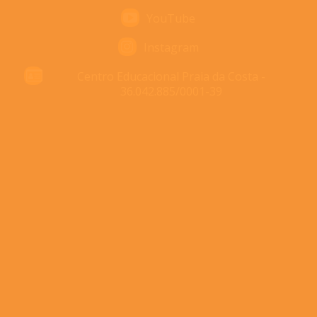
YouTube
Instagram
Centro Educacional Praia da Costa -
36.042.885/0001-39