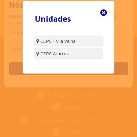
Nós ligamos para você
Deixe seu contato que retornaremos o mais breve
Unidades
possível.
CEPC - Vila Velha
CEPC Aracruz
ENTRE EM CONTATO
Solicitar contato
Contato
Nós ligamos para você
Unidades
Horário de atendimento: 8:30 às 18:00
Facebook