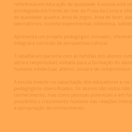
referência em educação de qualidade. A escola está i
privilegiada em frente ao mar da Praia da Costa e of
de qualidade: quadra, área de jogos, área de lazer, aud
laboratórios, cozinha experimental, biblioteca, ludot
Apresenta um projeto pedagógico inovador, oferece
integral e currículo de perspectiva cultural.
Trabalha em parceria com as famílias dos alunos co
séria e responsável, voltada para a formação do alu
humano intelectual, afetivo, social e de compromisso 
A escola investe na capacitação dos educadores e na 
pedagógicos diversificados. Os alunos são vistos não
conhecimento, mas como pessoas potenciais e em fo
possibilita o crescimento humano nas relações inter
a apropriação do conhecimento.