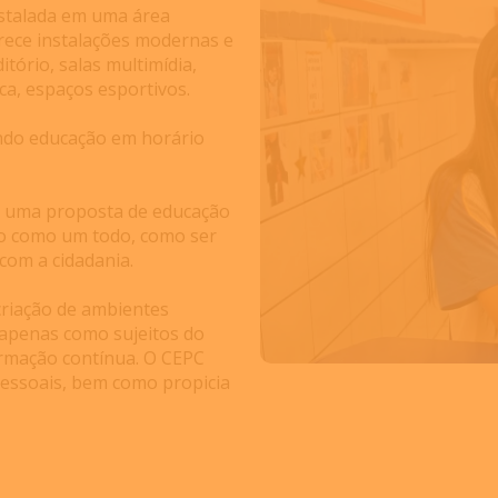
nstalada em uma área
erece instalações modernas e
itório, salas multimídia,
eca, espaços esportivos.
ndo educação em horário
m uma proposta de educação
no como um todo, como ser
com a cidadania.
criação de ambientes
 apenas como sujeitos do
rmação contínua. O CEPC
pessoais, bem como propicia